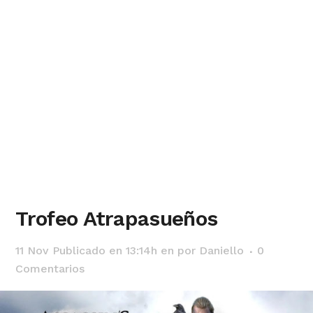
Trofeo Atrapasueños
11 Nov
Publicado en 13:14h
en
por
Daniello
0
Comentarios