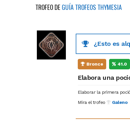
TROFEO DE
GUÍA TROFEOS THYMESIA
¿Esto es al
Bronce
41.0
Elabora una poci
Elaborar la primera poció
Mira el trofeo
Galeno