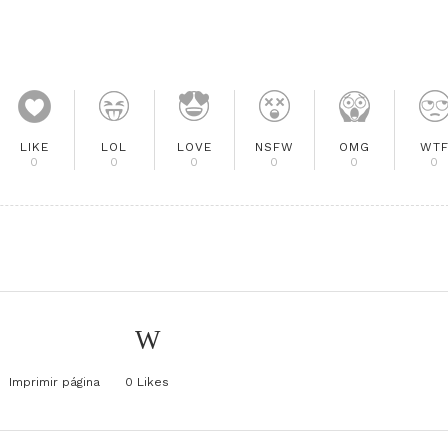
LIKE
LOL
LOVE
NSFW
OMG
WT
0
0
0
0
0
0
Imprimir página
0
Likes