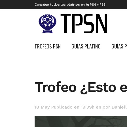
Consigue todos los platinos en tu PS4 y PS5
TROFEOS PSN
GUÍAS PLATINO
GUÍAS 
Trofeo ¿Esto 
18 May
Publicado en 19:39h
en
por
Daniel