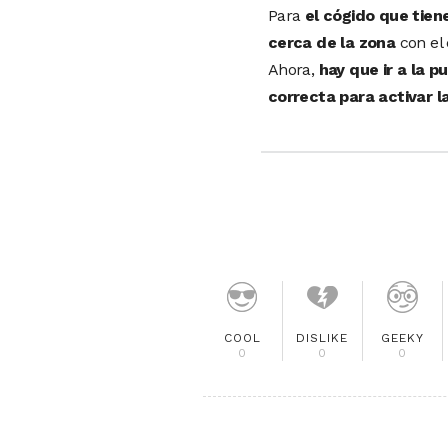
Para
el cógido que tien
cerca de la zona
con el 
Ahora,
hay que ir a la p
correcta para activar l
COOL
DISLIKE
GEEKY
0
0
0