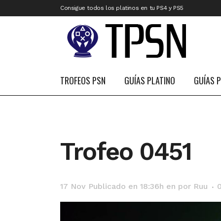
Consigue todos los platinos en tu PS4 y PS5
TROFEOS PSN
GUÍAS PLATINO
GUÍAS 
Trofeo 0451
17 Nov
Publicado en 18:36h
en
por
Ruu