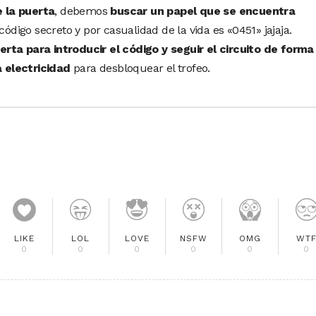
e la puerta
, debemos
buscar un papel que se encuentra
código secreto y por casualidad de la vida es «0451» jajaja.
uerta para introducir el código y seguir el circuito de forma
a electricidad
para desbloquear el trofeo.
LIKE
LOL
LOVE
NSFW
OMG
WT
0
0
0
0
0
0