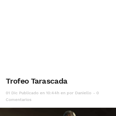
Trofeo Tarascada
01 Dic
Publicado en 10:44h
en
por
Daniello
0
Comentarios