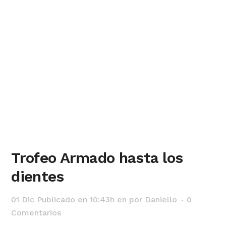
Trofeo Armado hasta los
dientes
01 Dic
Publicado en 10:43h
en
por
Daniello
0
Comentarios