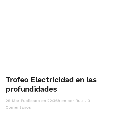
Trofeo Electricidad en las
profundidades
29 Mar
Publicado en 22:36h
en
por
Ruu
0
Comentarios