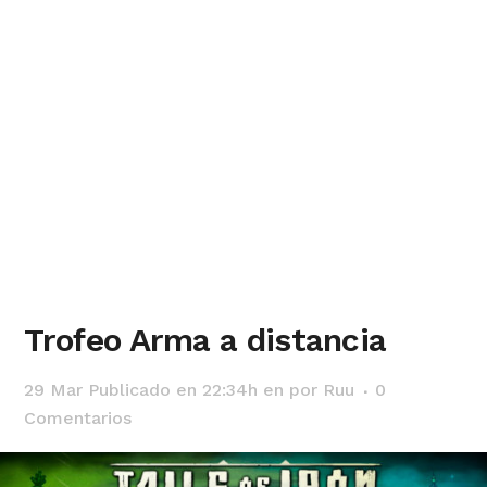
Trofeo Arma a distancia
29 Mar
Publicado en 22:34h
en
por
Ruu
0
Comentarios