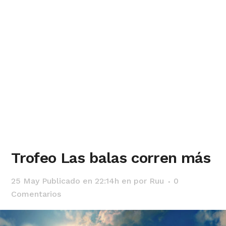
Trofeo Las balas corren más
25 May
Publicado en 22:14h
en
por
Ruu
0
Comentarios