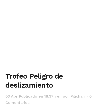
Trofeo Peligro de
deslizamiento
03 Abr
Publicado en 18:37h
en
por
Pilichan
0
Comentarios