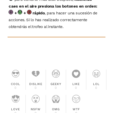
caes en el aire presiona los botones en orden:
+
+
rápido
, para hacer una sucesión de
acciones. Si lo has realizado correctamente
obtendrás el trofeo al instante.
COOL
DISLIKE
GEEKY
LIKE
LOL
0
0
0
0
0
LOVE
NSFW
OMG
WTF