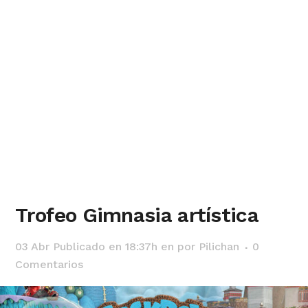
Trofeo Gimnasia artística
03 Abr
Publicado en 18:37h
en
por
Pilichan
0
Comentarios