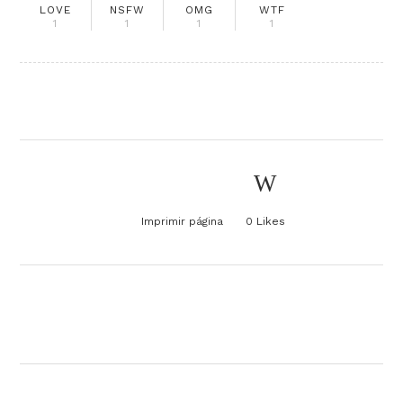
LOVE
NSFW
OMG
WTF
1
1
1
1
Imprimir página
0
Likes