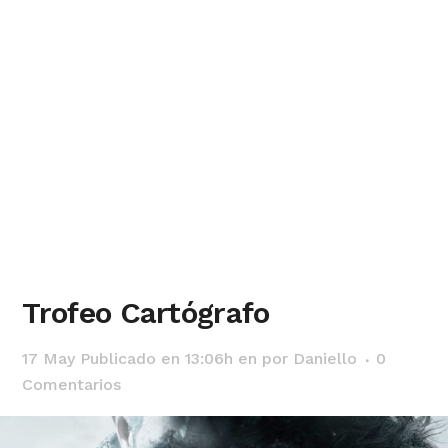
Trofeo Cartógrafo
17 May
Publicado en 13:06h
en
por
Daniello
0
Comentarios