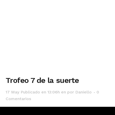
Trofeo 7 de la suerte
17 May
Publicado en 13:06h
en
por
Daniello
0
Comentarios