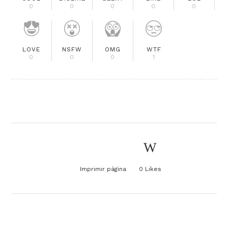
0
0
0
0
0
LOVE
NSFW
OMG
WTF
0
0
0
1
Imprimir página
0
Likes