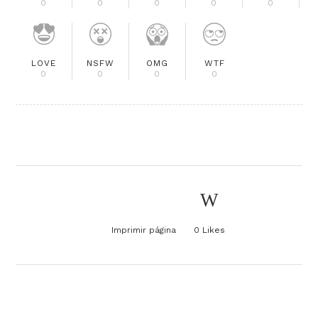
0
0
0
0
0
LOVE
NSFW
OMG
WTF
0
0
0
0
Imprimir página
0
Likes