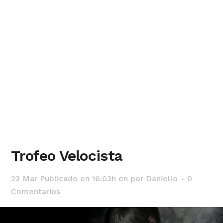
Trofeo Velocista
23 Mar
Publicado en 16:03h
en
por
Daniello
0
Comentarios