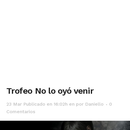
Trofeo No lo oyó venir
23 Mar
Publicado en 16:02h
en
por
Daniello
0
Comentarios