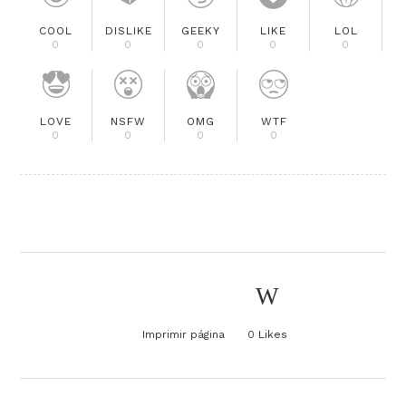
COOL
DISLIKE
GEEKY
LIKE
LOL
0
0
0
0
0
LOVE
NSFW
OMG
WTF
0
0
0
0
Imprimir página
0
Likes