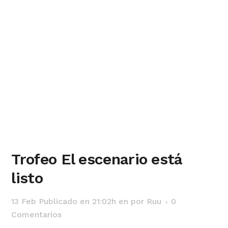
Trofeo El escenario está
listo
13 Feb
Publicado en 21:02h
en
por
Ruu
0
Comentarios