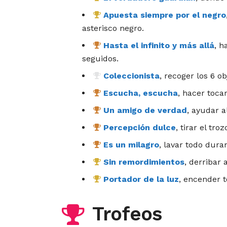
Apuesta siempre por el negro
asterisco negro.
Hasta el infinito y más allá
, h
seguidos.
Coleccionista
, recoger los 6 ob
Escucha, escucha
, hacer toca
Un amigo de verdad
, ayudar a
Percepción dulce
, tirar el tr
Es un milagro
, lavar todo duran
Sin remordimientos
, derribar 
Portador de la luz
, encender t
Trofeos