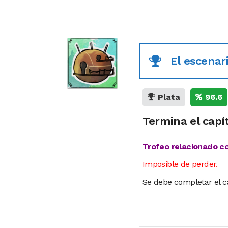
El escenari
Plata
96.6
Termina el capít
Trofeo relacionado con
Imposible de perder.
Se debe completar el cap