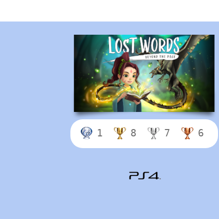
1
8
7
6