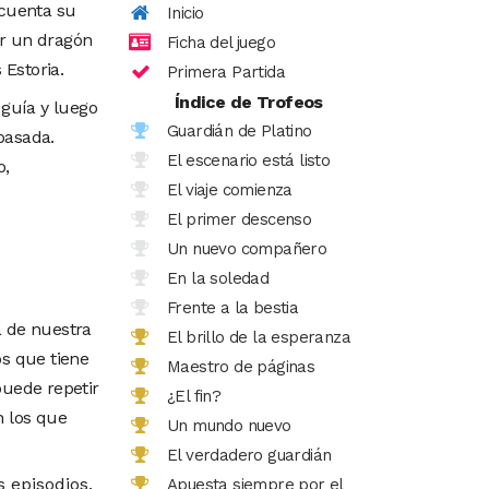
 cuenta su
Inicio
or un dragón
Ficha del juego
Estoria.
Primera Partida
Índice de Trofeos
 guía y luego
Guardián de Platino
 pasada.
El escenario está listo
o,
El viaje comienza
El primer descenso
Un nuevo compañero
En la soledad
Frente a la bestia
a de nuestra
El brillo de la esperanza
os que tiene
Maestro de páginas
puede repetir
¿El fin?
n los que
Un mundo nuevo
El verdadero guardián
 episodios.
Apuesta siempre por el