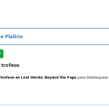
e Platino
7
 trofeos
s
trofeos en Lost Words: Beyond the Page
para desbloquear 
.