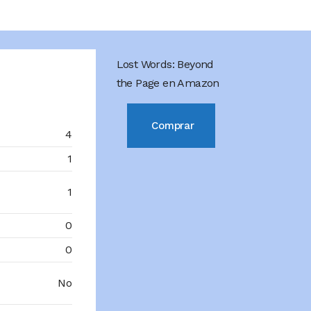
Lost Words: Beyond
the Page en Amazon
Comprar
4
1
1
0
0
No