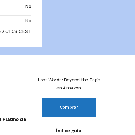
No
No
22:01:58 CEST
Lost Words: Beyond the Page
en Amazon
Comprar
l
Platino de
Índice guía