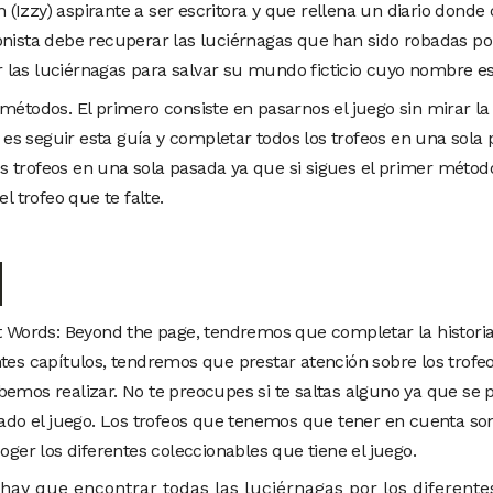
(Izzy) aspirante a ser escritora y que rellena un diario donde
onista debe recuperar las luciérnagas que han sido robadas p
las luciérnagas para salvar su mundo ficticio cuyo nombre es 
métodos. El primero consiste en pasarnos el juego sin mirar la
a es seguir esta guía y completar todos los trofeos en una sola
 trofeos en una sola pasada ya que si sigues el primer métod
 trofeo que te falte.
st Words: Beyond the page, tendremos que completar la histori
ntes capítulos, tendremos que prestar atención sobre los trofe
bemos realizar. No te preocupes si te saltas alguno ya que se 
do el juego. Los trofeos que tenemos que tener en cuenta so
oger los diferentes coleccionables que tiene el juego.
hay que encontrar todas las luciérnagas por los diferentes