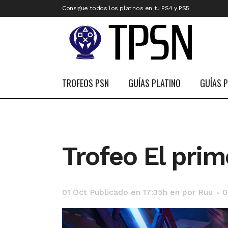
Consigue todos los platinos en tu PS4 y PS5
TROFEOS PSN
GUÍAS PLATINO
GUÍAS 
Trofeo El prim
01 Oct
Publicado en 17:35h
en
por
Ruu
0