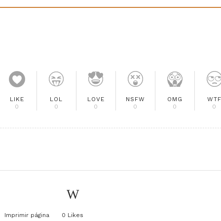
LIKE
LOL
LOVE
NSFW
OMG
WT
0
0
0
0
0
0
Imprimir página
0
Likes