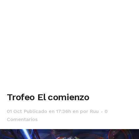
Trofeo El comienzo
01 Oct
Publicado en 17:36h
en
por
Ruu
0
Comentarios