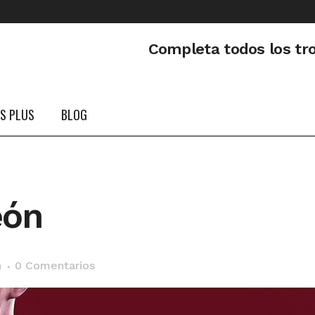
Completa todos los tr
PS PLUS
BLOG
eón
n
0 Comentarios