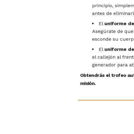
principio, simple
antes de eliminarl
El
uniforme de
Asegúrate de que 
esconde su cuerpo
El
uniforme de
el callejón al fre
generador para at
Obtendrás el trofeo au
misión.