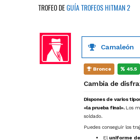
TROFEO DE
GUÍA TROFEOS HITMAN 2
Camaleón
Bronce
45.5
Cambia de disfra
Dispones de varios tipo
«la prueba final».
Los má
soldado.
Puedes conseguir los tra
El
uniforme de