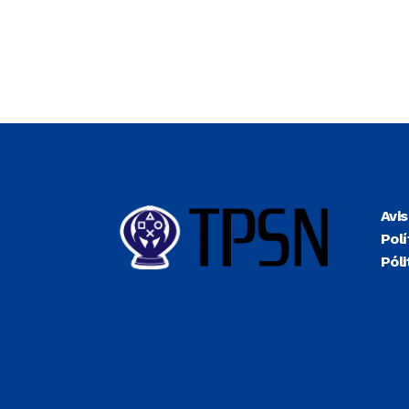
Avi
Polí
Póli