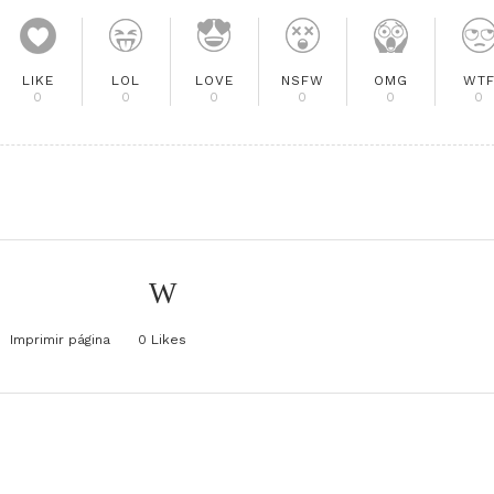
LIKE
LOL
LOVE
NSFW
OMG
WT
0
0
0
0
0
0
Imprimir página
0
Likes