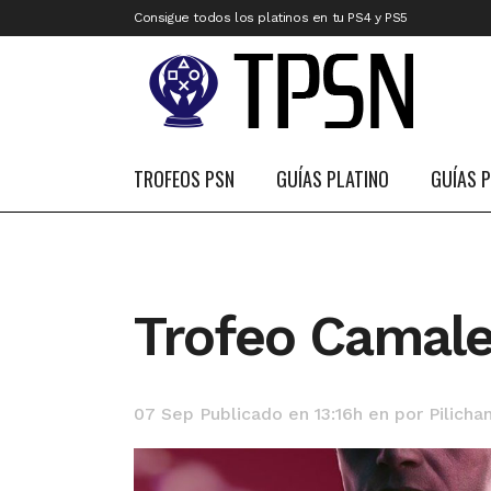
Consigue todos los platinos en tu PS4 y PS5
TROFEOS PSN
GUÍAS PLATINO
GUÍAS 
Trofeo Camal
07 Sep
Publicado en 13:16h
en
por
Pilicha