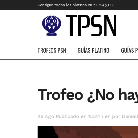
Consigue todos los platinos en tu PS4 y PS5
TROFEOS PSN
GUÍAS PLATINO
GUÍAS 
Trofeo ¿No ha
26 Ago
Publicado en 15:34h
en
por
Daniel