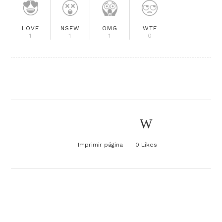
LOVE
NSFW
OMG
WTF
1
1
1
0
Imprimir página
0
Likes