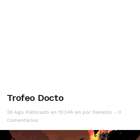
Trofeo Docto
26 Ago
Publicado en 15:34h
en
por
Daniello
0
Comentarios