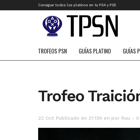
Consigue todos los platinos en tu PS4 y PS5
TROFEOS PSN
GUÍAS PLATINO
GUÍAS 
Trofeo Traició
22 Oct
Publicado en 21:15h
en
por
Ruu
0