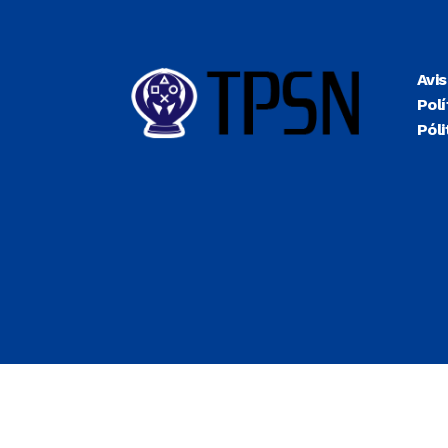
Avi
Polí
Póli