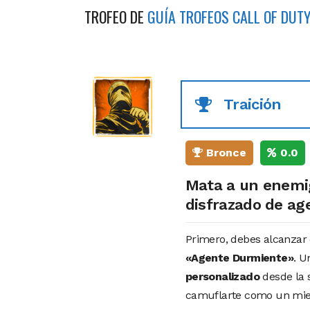
TROFEO DE
GUÍA TROFEOS CALL OF DUTY
Traición
Bronce
0.0
Mata a un enemig
disfrazado de ag
Primero, debes alcanzar
«Agente Durmiente»
. U
personalizado
desde la 
camuflarte como un miem