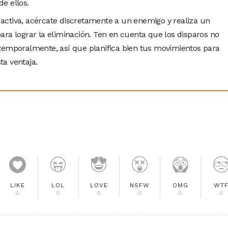
e ellos.
ctiva, acércate discretamente a un enemigo y realiza un
ara lograr la eliminación. Ten en cuenta que los disparos no
temporalmente, así que planifica bien tus movimientos para
a ventaja.
LIKE
LOL
LOVE
NSFW
OMG
WT
0
0
0
0
0
0