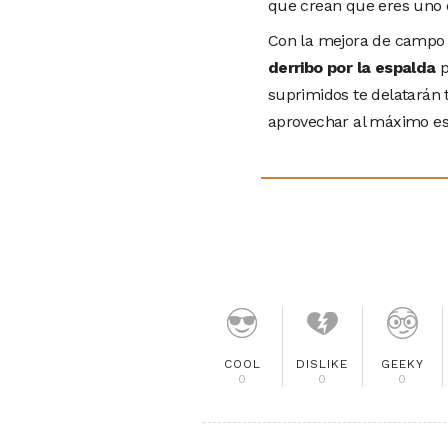
que crean que eres uno d
Con la mejora de campo a
derribo por la espalda
p
suprimidos te delatarán 
aprovechar al máximo est
COOL
DISLIKE
GEEKY
0
0
0