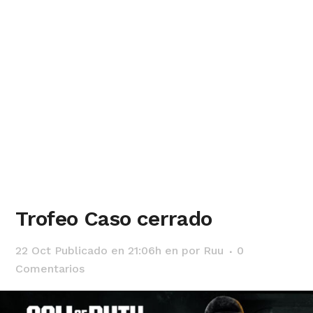
Trofeo Caso cerrado
22 Oct
Publicado en 21:06h
en
por
Ruu
0
Comentarios