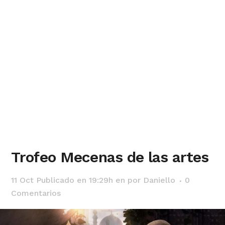
Trofeo Mecenas de las artes
11 Oct
Publicado en 19:29h
en
por
Daniello
0
Comentarios