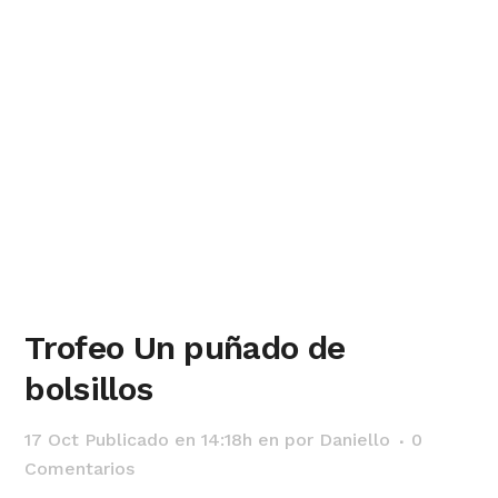
Trofeo Un puñado de
bolsillos
17 Oct
Publicado en 14:18h
en
por
Daniello
0
Comentarios