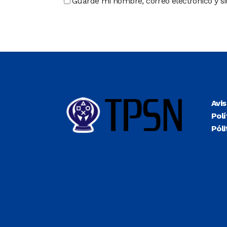
Guarde mi nombre, correo electrónico y s
Avi
Polí
Póli