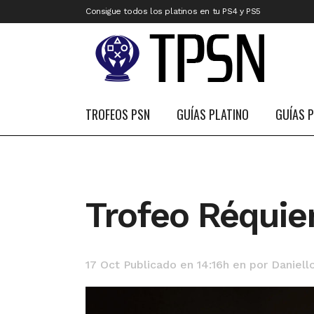
Consigue todos los platinos en tu PS4 y PS5
TROFEOS PSN
GUÍAS PLATINO
GUÍAS 
Trofeo Réqui
17 Oct
Publicado en 14:16h
en
por
Daniell