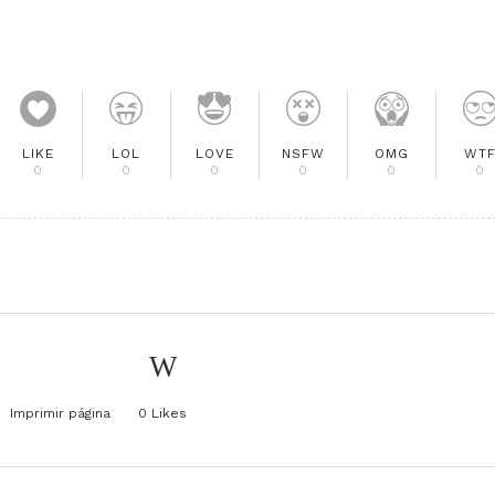
LIKE
LOL
LOVE
NSFW
OMG
WT
0
0
0
0
0
0
Imprimir página
0
Likes