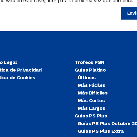
itio web en este navegador para la próxima vez que comente.
so Legal
Trofeos PSN
tica de Privacidad
Guías Platino
tica de Cookies
Últimas
Más Fáciles
Más Difíciles
Más Cortos
Más Largos
Guías PS Plus
Guías PS Plus Octubre 2
Guías PS Plus Extra