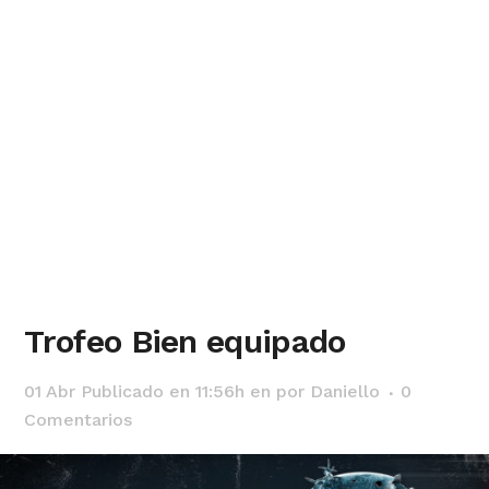
Trofeo Bien equipado
01 Abr
Publicado en 11:56h
en
por
Daniello
0
Comentarios