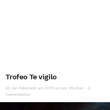
Trofeo Te vigilo
30 Jul
Publicado en 11:17h
en
por
Pilichan
0
Comentarios