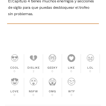
El Capítulo 4 tienes muchos enemigos y secciones
de sigilo para que puedas desbloquear el trofeo
sin problemas.
COOL
DISLIKE
GEEKY
LIKE
LOL
0
2
0
0
0
LOVE
NSFW
OMG
WTF
0
0
0
0