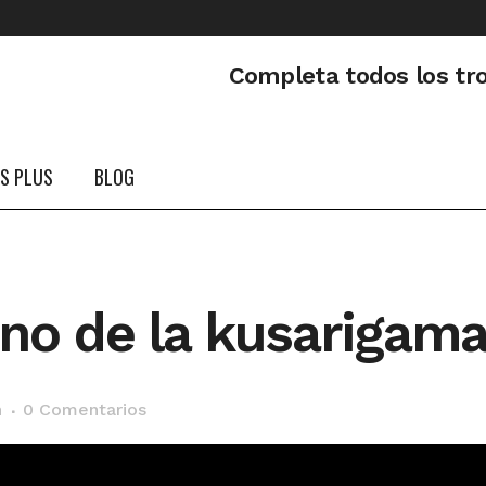
Completa todos los tr
PS PLUS
BLOG
ino de la kusarigam
n
0 Comentarios