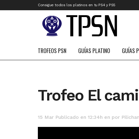
Consigue todos los platinos en tu PS4 y PS5
TROFEOS PSN
GUÍAS PLATINO
GUÍAS 
Trofeo El cam
15 Mar
Publicado en 12:34h
en
por
Pilicha