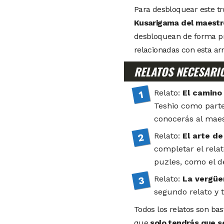
Para desbloquear este t
Kusarigama del maest
desbloquean de forma pr
relacionadas con esta ar
RELATOS NECESARIO
Relato:
El camino
Teshio como parte
conocerás al mae
Relato:
El arte d
completar el relat
puzles, como el de
Relato:
La vergüe
segundo relato y 
Todos los relatos son bas
que
solo tendrás que s