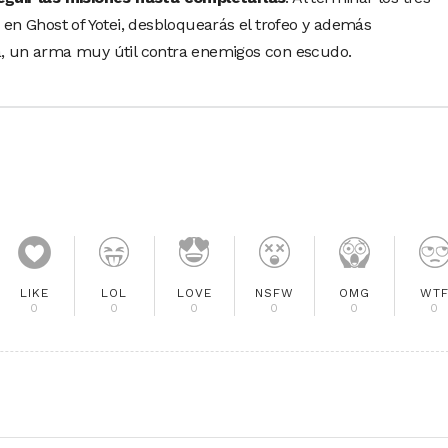
 en Ghost of Yotei, desbloquearás el trofeo y además
, un arma muy útil contra enemigos con escudo.
LIKE
LOL
LOVE
NSFW
OMG
WT
0
0
0
0
0
0