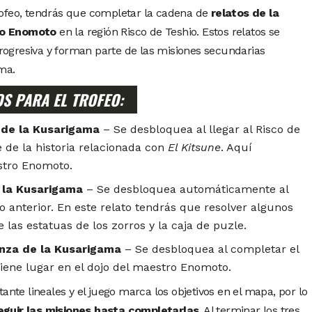
rofeo, tendrás que completar la cadena de
relatos de la
ro Enomoto
en la región Risco de Teshio. Estos relatos se
ogresiva y forman parte de las misiones secundarias
ma.
S PARA EL TROFEO:
 de la Kusarigama
– Se desbloquea al llegar al Risco de
 de la historia relacionada con
El Kitsune
. Aquí
stro Enomoto.
e la Kusarigama
– Se desbloquea automáticamente al
o anterior. En este relato tendrás que resolver algunos
 las estatuas de los zorros y la caja de puzle.
nza de la Kusarigama
– Se desbloquea al completar el
tiene lugar en el dojo del maestro Enomoto.
tante lineales y el juego marca los objetivos en el mapa, por lo
eguir las misiones hasta completarlas
. Al terminar los tres