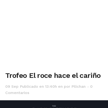
Trofeo El roce hace el cariño
09 Sep
Publicado en 13:40h
en
por
Pilichan
0
Comentarios