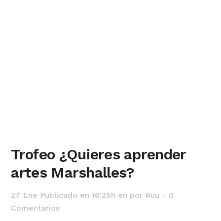
Trofeo ¿Quieres aprender
artes Marshalles?
27 Ene
Publicado en 16:25h
en
por
Ruu
0
Comentarios