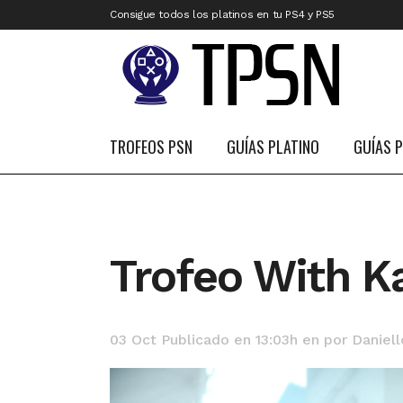
Consigue todos los platinos en tu PS4 y PS5
TROFEOS PSN
GUÍAS PLATINO
GUÍAS 
Trofeo With K
03 Oct
Publicado en 13:03h
en
por
Daniell