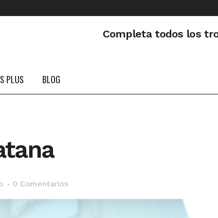
Completa todos los tr
PS PLUS
BLOG
atana
o
0 Comentarios