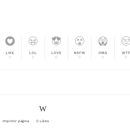
LIKE
LOL
LOVE
NSFW
OMG
WT
0
0
0
0
0
0
Imprimir página
0
Likes