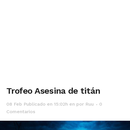
Trofeo Asesina de titán
08 Feb
Publicado en 15:02h
en
por
Ruu
0
Comentarios