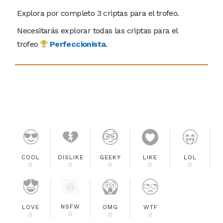
Explora por completo 3 criptas para el trofeo.
Necesitarás explorar todas las criptas para el
trofeo
Perfeccionista
.
COOL
DISLIKE
GEEKY
LIKE
LOL
0
0
0
0
0
NSFW
LOVE
OMG
WTF
0
0
0
0