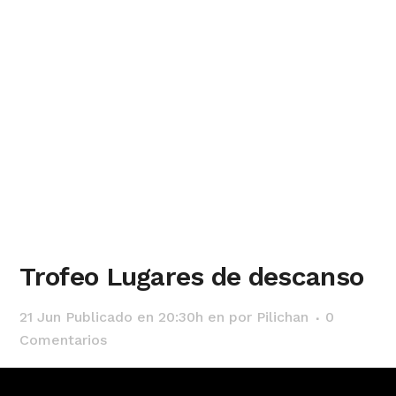
Trofeo Lugares de descanso
21 Jun
Publicado en 20:30h
en
por
Pilichan
0
Comentarios