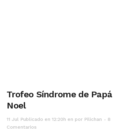
Trofeo Síndrome de Papá
Noel
11 Jul
Publicado en 12:20h
en
por
Pilichan
8
Comentarios