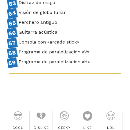
Disfraz de mago
Visión de globo lunar
Perchero antiguo
Guitarra acústica
Consola con «arcade stick»
Programa de paralelización «V»
Programa de paralelización «H»
COOL
DISLIKE
GEEKY
LIKE
LOL