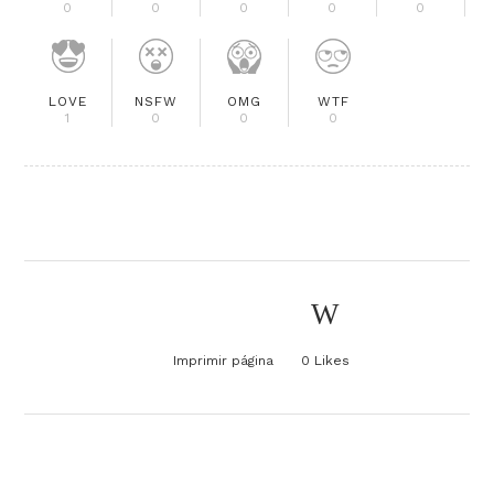
0
0
0
0
0
LOVE
NSFW
OMG
WTF
1
0
0
0
Imprimir página
0
Likes