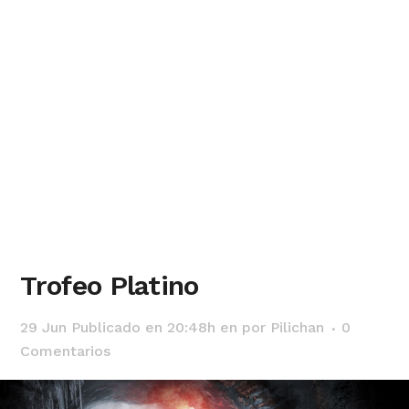
Trofeo Platino
29 Jun
Publicado en 20:48h
en
por
Pilichan
0
Comentarios