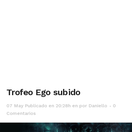
Trofeo Ego subido
07 May
Publicado en 20:28h
en
por
Daniello
0
Comentarios