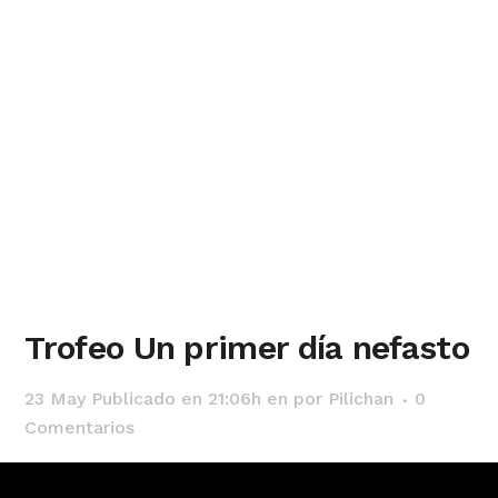
Trofeo Un primer día nefasto
23 May
Publicado en 21:06h
en
por
Pilichan
0
Comentarios