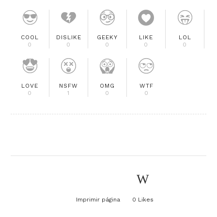
COOL
DISLIKE
GEEKY
LIKE
LOL
0
0
0
0
0
LOVE
NSFW
OMG
WTF
0
1
0
0
Imprimir página
0
Likes