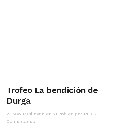
Trofeo La bendición de
Durga
21 May
Publicado en 21:26h
en
por
Ruu
0
Comentarios