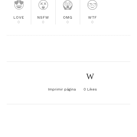
LOVE
NSFW
OMG
WTF
0
0
0
0
Imprimir página
0
Likes