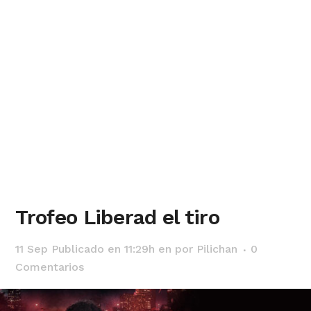
Trofeo Liberad el tiro
11 Sep
Publicado en 11:29h
en
por
Pilichan
0
Comentarios