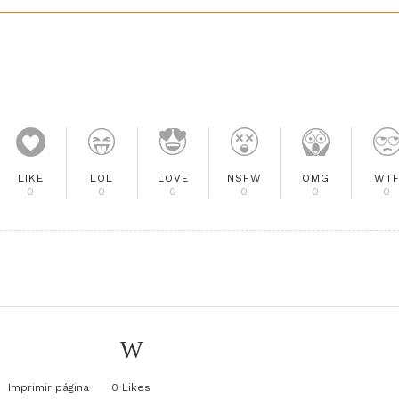
LIKE
LOL
LOVE
NSFW
OMG
WT
0
0
0
0
0
0
Imprimir página
0
Likes