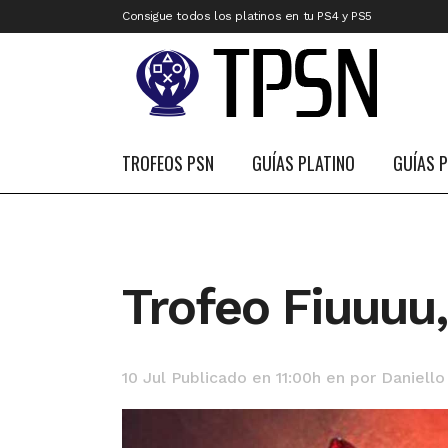
Consigue todos los platinos en tu PS4 y PS5
TROFEOS PSN
GUÍAS PLATINO
GUÍAS 
Trofeo Fiuuuu,
10 Jul
Publicado en 11:00h
en
por
Daniello