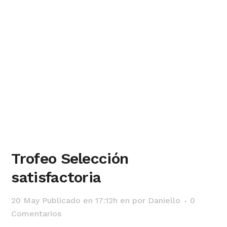
Trofeo Selección
satisfactoria
20 May
Publicado en 17:12h
en
por
Daniello
0
Comentarios