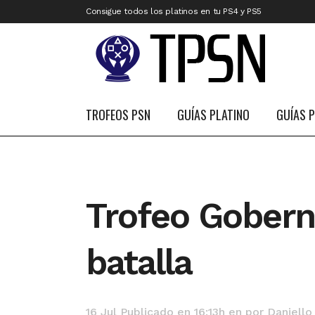
Consigue todos los platinos en tu PS4 y PS5
TROFEOS PSN
GUÍAS PLATINO
GUÍAS 
Trofeo Gober
batalla
16 Jul
Publicado en 16:13h
en
por
Daniello