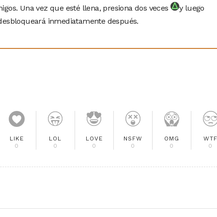
igos. Una vez que esté llena, presiona dos veces
y luego
se desbloqueará inmediatamente después.
LIKE
LOL
LOVE
NSFW
OMG
WT
0
0
0
0
0
0