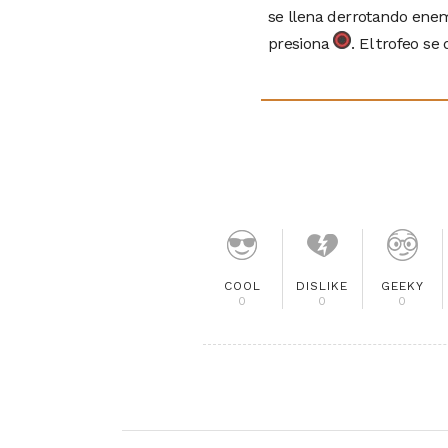
se llena derrotando enem
presiona
. El trofeo 
COOL
DISLIKE
GEEKY
0
0
0