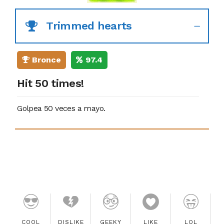
Trimmed hearts
Bronce
97.4
Hit 50 times!
Golpea 50 veces a mayo.
COOL
DISLIKE
GEEKY
LIKE
LOL