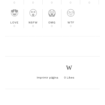
0
0
0
0
0
LOVE
NSFW
OMG
WTF
0
0
0
0
Imprimir página
0
Likes