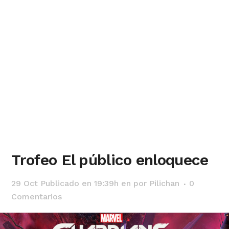
Trofeo El público enloquece
29 Oct
Publicado en 19:39h
en
por
Pilichan
0
Comentarios