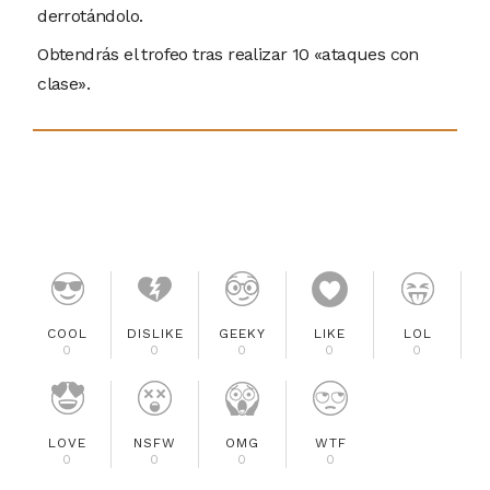
derrotándolo.
Obtendrás el trofeo tras realizar 10 «ataques con
clase».
COOL
DISLIKE
GEEKY
LIKE
LOL
0
0
0
0
0
LOVE
NSFW
OMG
WTF
0
0
0
0