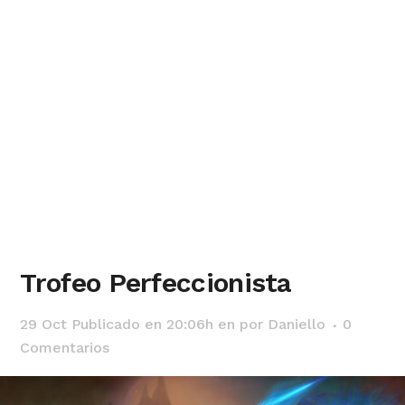
Trofeo Perfeccionista
29 Oct
Publicado en 20:06h
en
por
Daniello
0
Comentarios