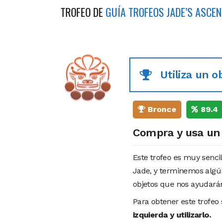
TROFEO DE
GUÍA TROFEOS JADE’S ASCE
Utiliza un o
Bronce
89.4
Compra y usa un 
Este trofeo es muy senci
Jade, y terminemos algú
objetos que nos ayudarán
Para obtener este trofe
izquierda y utilizarlo.