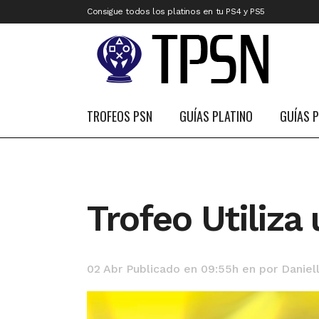
Consigue todos los platinos en tu PS4 y PS5
TROFEOS PSN
GUÍAS PLATINO
GUÍAS 
Trofeo Utiliza
02 Abr
Publicado en 09:55h
en
por
Daniel