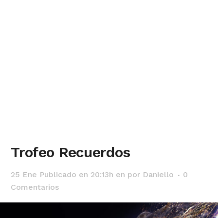
Trofeo Recuerdos
25 Ene
Publicado en 20:13h
en
por
Daniello
0
Comentarios