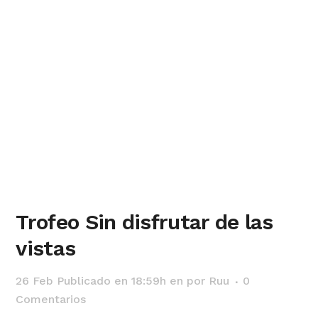
Trofeo Sin disfrutar de las
vistas
26 Feb
Publicado en 18:59h
en
por
Ruu
0
Comentarios