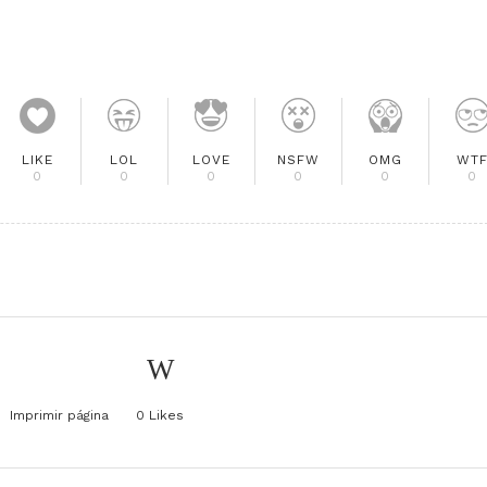
LIKE
LOL
LOVE
NSFW
OMG
WT
0
0
0
0
0
0
Imprimir página
0
Likes