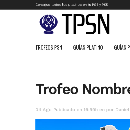
Consigue todos los platinos en tu PS4 y PS5
TROFEOS PSN
GUÍAS PLATINO
GUÍAS 
Trofeo Nombr
04 Ago
Publicado en 16:59h
en
por
Daniel